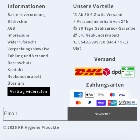
e
Informationen
Unsere Vorteile
g
Batterieverordnung
🚀 Ab 50 € Gratis Versand
Bildrechte
⚡ Versand innerhalb von 24h
o
AGB
👍 30 Tage Geld-zurück-Garantie
Impressum
🎁 5% Neukundenrabatt
r
Widerrufsrecht
📞 05491-999710 (Mo-Fr 9-12
Uhr)
Verpackungshinweise
i
Zahlung und Versand
Versand
e
Datenschutz
Kontakt
:
Neukundenrabatt
Über uns
Zahlungsarten
Vertrag widerrufen
Newsletter
© 2026 KK Hygiene Produkte