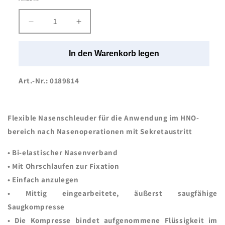
Verringere
Erhöhe
die
die
Menge
Menge
In den Warenkorb legen
für
für
ABE®
ABE®
Nasenverband
Nasenverband
Art.-Nr.: 0189814
|
|
Mit
Mit
Ohrschlaufen
Ohrschlaufen
Flexible Nasenschleuder für die Anwendung im HNO-
|
|
20
20
bereich nach Nasenoperationen mit Sekretaustritt
Stück/Packung
Stück/Packung
• Bi-elastischer Nasenverband
• Mit Ohrschlaufen zur Fixation
• Einfach anzulegen
• Mittig eingearbeitete, äußerst saugfähige
Saugkompresse
• Die Kompresse bindet aufgenommene Flüssigkeit im