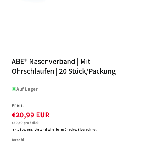
Medien
1
in
Modal
ABE® Nasenverband | Mit
öffnen
Ohrschlaufen | 20 Stück/Packung
Auf Lager
Preis:
€20,99 EUR
Grundpreis
€20,99 pro Stück
Inkl. Steuern.
Versand
wird beim Checkout berechnet
Anzahl
Anzahl