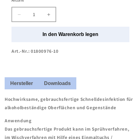
Anzahl
Anzahl
Verringere
Erhöhe
die
die
Menge
Menge
In den Warenkorb legen
für
für
Meditrade
Meditrade
Medizid®
Medizid®
Art.-Nr.: 01800976-10
Rapid+
Rapid+
10
10
x
x
1
1
Liter
Liter
Hersteller
Downloads
Sprühflasche
Sprühflasche
inkl.
inkl.
Hochwirksame, gebrauchsfertige Schnelldesinfektion für
10
10
alkoholbeständige Oberflächen und Gegenstände
Sprühköpfe
Sprühköpfe
Anwendung
Das gebrauchsfertige Produkt kann im Sprühverfahren,
im Wischverfahren mit Hilfe eines Einmaltuchs /