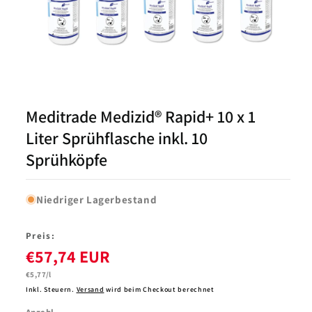
Medien
1
in
Modal
Meditrade Medizid® Rapid+ 10 x 1
öffnen
Liter Sprühflasche inkl. 10
Sprühköpfe
Niedriger Lagerbestand
Preis:
€57,74 EUR
Grundpreis
€5,77/l
Inkl. Steuern.
Versand
wird beim Checkout berechnet