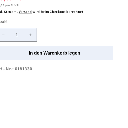
undpreis
,69 pro Stück
kl. Steuern.
Versand
wird beim Checkout berechnet
zahl
nzahl
Verringere
Erhöhe
die
die
Menge
Menge
In den Warenkorb legen
für
für
BeeSana®
BeeSana®
Mullzuschnitt
Mullzuschnitt
rt.-Nr.: 0181330
|
|
20
20
x
x
20
20
cm
cm
|
|
500
500
Stück/Packung
Stück/Packung