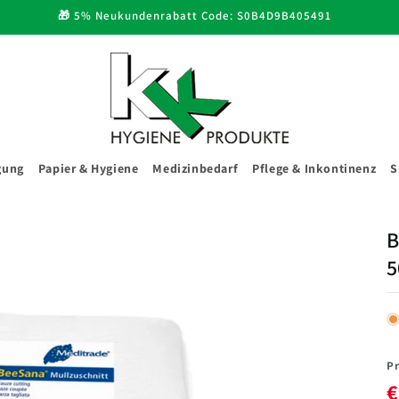
🎁 5% Neukundenrabatt Code: S0B4D9B405491
gung
Papier & Hygiene
Medizinbedarf
Pflege & Inkontinenz
S
B
5
Pr
€