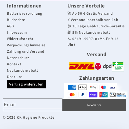
e
Informationen
Unsere Vorteile
g
Batterieverordnung
🚀 Ab 50 € Gratis Versand
Bildrechte
⚡ Versand innerhalb von 24h
o
AGB
👍 30 Tage Geld-zurück-Garantie
Impressum
🎁 5% Neukundenrabatt
r
Widerrufsrecht
📞 05491-999710 (Mo-Fr 9-12
Uhr)
Verpackungshinweise
i
Zahlung und Versand
Versand
e
Datenschutz
Kontakt
:
Neukundenrabatt
Über uns
Zahlungsarten
Vertrag widerrufen
Newsletter
© 2026 KK Hygiene Produkte