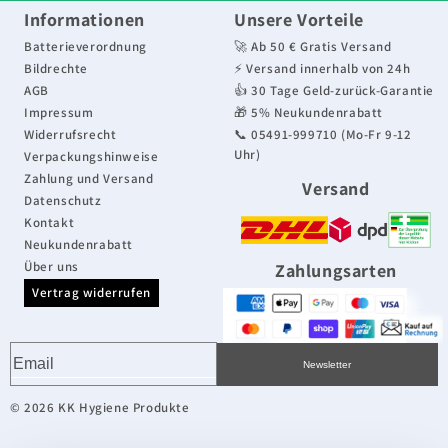
e
Informationen
Unsere Vorteile
g
Batterieverordnung
🚀 Ab 50 € Gratis Versand
Bildrechte
⚡ Versand innerhalb von 24h
o
AGB
👍 30 Tage Geld-zurück-Garantie
Impressum
🎁 5% Neukundenrabatt
r
Widerrufsrecht
📞 05491-999710 (Mo-Fr 9-12
Uhr)
Verpackungshinweise
i
Zahlung und Versand
Versand
e
Datenschutz
Kontakt
:
Neukundenrabatt
Über uns
Zahlungsarten
Vertrag widerrufen
Newsletter
© 2026 KK Hygiene Produkte