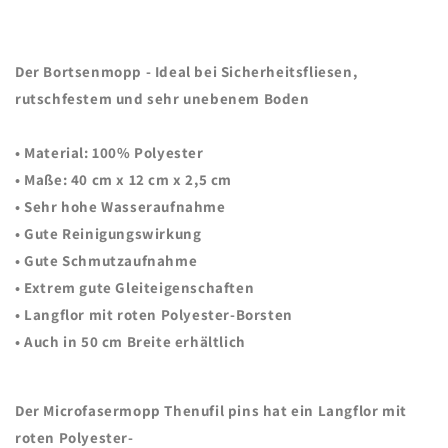
|
|
MTP40
MTP40
Der Bortsenmopp - Ideal bei Sicherheitsfliesen,
rutschfestem und sehr unebenem Boden
•
Material:
100% Polyester
•
Maße:
40 cm x 12 cm x 2,5 cm
• Sehr hohe Wasseraufnahme
• Gute Reinigungswirkung
• Gute Schmutzaufnahme
• Extrem gute Gleiteigenschaften
• Langflor mit roten Polyester-Borsten
• Auch in 50 cm Breite erhältlich
Der Microfasermopp
Thenufil
pins
hat ein
Langflor mit
roten Polyester-