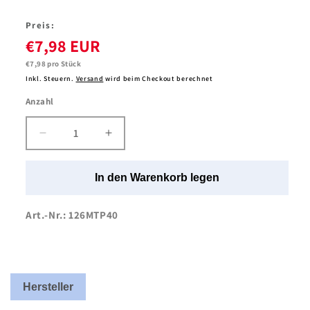
Preis:
€7,98 EUR
Grundpreis
€7,98 pro Stück
Inkl. Steuern.
Versand
wird beim Checkout berechnet
Anzahl
Anzahl
Verringere
Erhöhe
die
die
Menge
Menge
In den Warenkorb legen
für
für
Floorstar
Floorstar
|
|
Art.-Nr.: 126MTP40
Wischmopp
Wischmopp
Thenufil
Thenufil
pins
pins
|
|
40
40
Hersteller
cm
cm