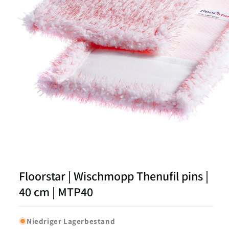
Medien
1
in
Modal
Floorstar | Wischmopp Thenufil pins |
öffnen
40 cm | MTP40
Niedriger Lagerbestand