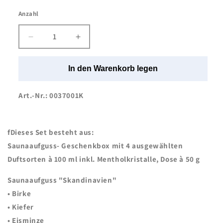
Anzahl
Anzahl
Verringere
Erhöhe
die
die
Menge
Menge
In den Warenkorb legen
für
für
KK
KK
Saunaaufguss
Saunaaufguss
Art.-Nr.: 0037001K
Set
Set
Skandinavien
Skandinavien
|
|
fDieses Set besteht aus:
4
4
x
x
Saunaaufguss- Geschenkbox mit 4 ausgewählten
100
100
Duftsorten à 100 ml inkl. Mentholkristalle, Dose à 50 g
ml/Flasche
ml/Flasche
inkl.Mentholkristalle
inkl.Mentholkristalle
Saunaaufguss "Skandinavien"
50
50
• Birke
g
g
• Kiefer
Dose
Dose
• Eisminze