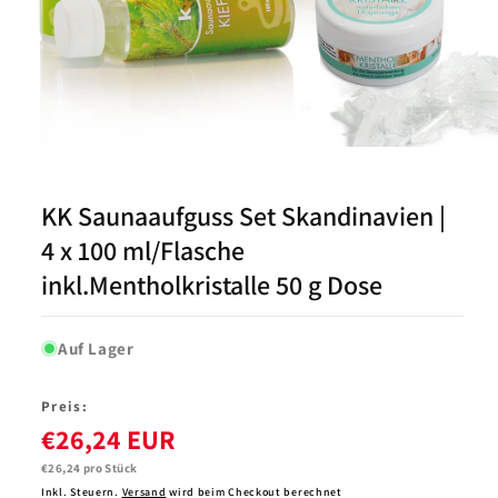
Medien
1
in
Modal
KK Saunaaufguss Set Skandinavien |
öffnen
4 x 100 ml/Flasche
inkl.Mentholkristalle 50 g Dose
Auf Lager
Preis:
€26,24 EUR
Grundpreis
€26,24 pro Stück
Inkl. Steuern.
Versand
wird beim Checkout berechnet