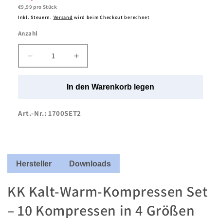
Grundpreis
€9,99 pro Stück
Inkl. Steuern.
Versand
wird beim Checkout berechnet
Anzahl
Anzahl
Verringere
Erhöhe
die
die
Menge
Menge
In den Warenkorb legen
für
für
KK
KK
Kalt-
Kalt-
Art.-Nr.: 1700SET2
Warm-
Warm-
Kompressen
Kompressen
Set
Set
mit
mit
10
10
Hersteller
Downloads
Kompressen
Kompressen
KK Kalt-Warm-Kompressen Set
– 10 Kompressen in 4 Größen