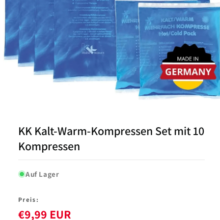
Medien
1
in
Modal
KK Kalt-Warm-Kompressen Set mit 10
öffnen
Kompressen
Auf Lager
Preis:
€9,99 EUR